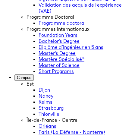
Validation des acquis de l’expérience
(VAE)
Programme Doctoral
Programme doctoral
Programmes Internationaux
Foundation Years
Bachelor’s Degree
Diplôme d’ingénieur en 5 ans
Master’s Degree
Mastère Spécialisé®
Master of Science
Short Programs
Campus
Est
Dijon
Nancy
Reims
Strasbourg
Thionville
Île-de-France - Centre
Orléans
Paris (La Défense - Nanterre)