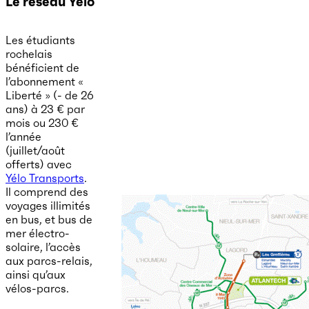
Le réseau Yélo
Les étudiants
rochelais
bénéficient de
l’abonnement «
Liberté » (- de 26
ans) à 23 € par
mois ou 230 €
l’année
(juillet/août
offerts) avec
Yélo Transports
.
Il comprend des
voyages illimités
en bus, et bus de
mer électro-
solaire, l’accès
aux parcs-relais,
ainsi qu’aux
vélos-parcs.