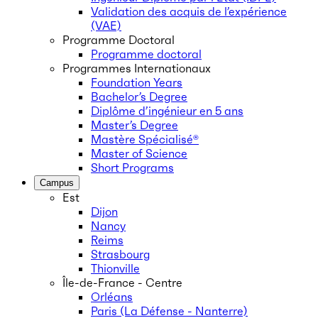
Validation des acquis de l’expérience
(VAE)
Programme Doctoral
Programme doctoral
Programmes Internationaux
Foundation Years
Bachelor’s Degree
Diplôme d’ingénieur en 5 ans
Master’s Degree
Mastère Spécialisé®
Master of Science
Short Programs
Campus
Est
Dijon
Nancy
Reims
Strasbourg
Thionville
Île-de-France - Centre
Orléans
Paris (La Défense - Nanterre)