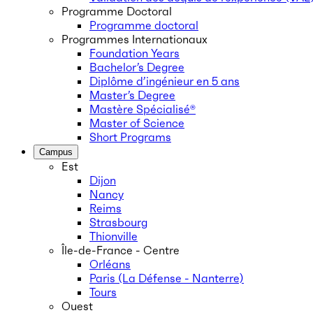
Programme Doctoral
Programme doctoral
Programmes Internationaux
Foundation Years
Bachelor’s Degree
Diplôme d’ingénieur en 5 ans
Master’s Degree
Mastère Spécialisé®
Master of Science
Short Programs
Campus
Est
Dijon
Nancy
Reims
Strasbourg
Thionville
Île-de-France - Centre
Orléans
Paris (La Défense - Nanterre)
Tours
Ouest