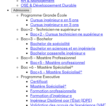
RH & Management
QSE & Développement Durable
Admissions
Programme Grande École
Cursus ingénieur·e en 5 ans
Cursus ingénieur·e en 3 ans
Bac+2 - Technicien·ne supérieur·e
Bac+2 - Cursus technicien·ne supérieur·e
Bac+3 – Bachelor
Bachelor de spécialité
Bachelor en sciences et en ingénierie
Bachelor passerelle ingénieur·e
Bac+5 – Mastère Professionnel
Bac+5 - Mastère professionnel
Bac +6 - Mastère Spécialisé®
Bac+6 – Mastère Spécialisé®
Programme Executive
Certificat
Mastère Spécialisé®
Formation professionnelle
Formation d’ingénieur·e
Ingénieur Diplômé par l’État (IDPE)
Validation des acquis de l’expérience (VAE