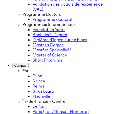
Validation des acquis de l’expérience
(VAE)
Programme Doctoral
Programme doctoral
Programmes Internationaux
Foundation Years
Bachelor’s Degree
Diplôme d’ingénieur en 5 ans
Master’s Degree
Mastère Spécialisé®
Master of Science
Short Programs
Campus
Est
Dijon
Nancy
Reims
Strasbourg
Thionville
Île-de-France - Centre
Orléans
Paris (La Défense - Nanterre)